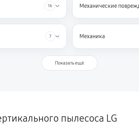
Механические повреж
16
Механика
7
Показать ещё
ертикального пылесоса LG