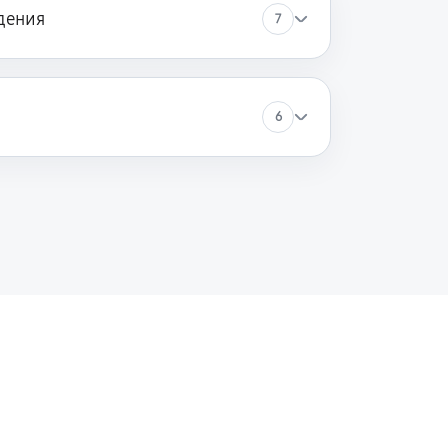
дения
7
6