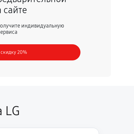
 сайте
60 минут
Заказать
 получите индивидуальную
сервиса
 скидку 20%
а LG