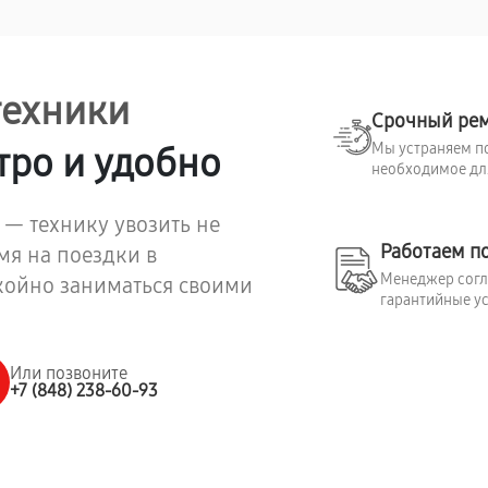
техники
Срочный ре
Мы устраняем по
тро и удобно
необходимое для
 — технику увозить не
Работаем п
мя на поездки в
Менеджер согла
койно заниматься своими
гарантийные ус
Или позвоните
+7 (848) 238-60-93