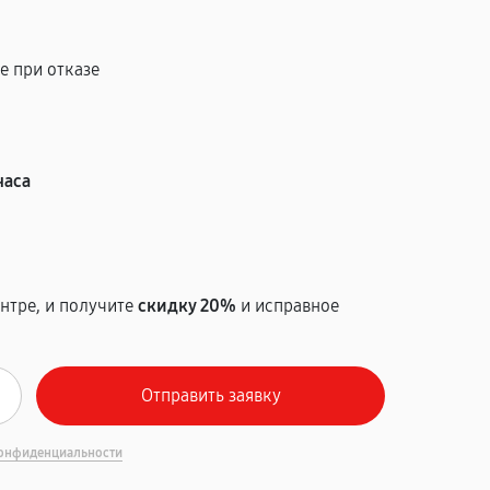
е при отказе
т
часа
нтре, и получите
скидку 20%
и исправное
онфиденциальности