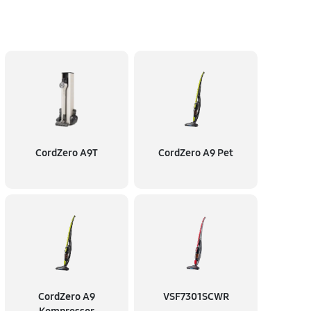
CordZero A9T
CordZero A9 Pet
CordZero A9
VSF7301SCWR