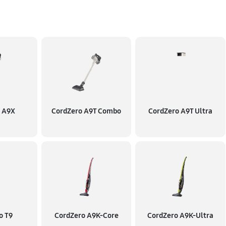
 A9X
CordZero A9T Combo
CordZero A9T Ultra
o T9
CordZero A9K-Core
CordZero A9K-Ultra