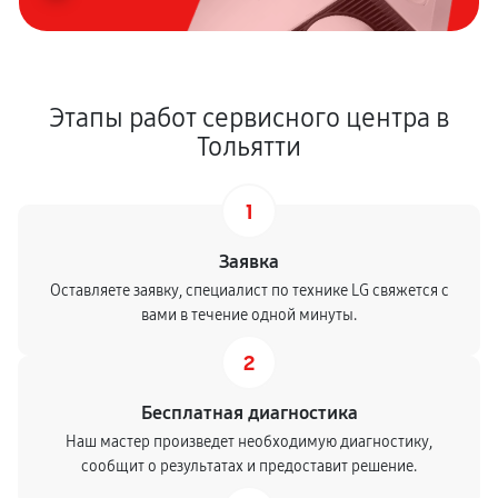
Замена лазера
920 руб
60 минут
Этапы работ сервисного центра в
Чистка оптической системы
Тольятти
520 руб
60 минут
Замена лампы подсветки
1
580 руб
60 минут
Заявка
Ремонт блока питания
Оставляете заявку, специалист по технике LG свяжется с
вами в течение одной минуты.
1150 руб
60 минут
2
Бесплатная диагностика
Наш мастер произведет необходимую диагностику,
сообщит о результатах и предоставит решение.