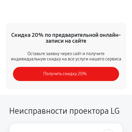
Замена датчика
810 руб
60 минут
Замена дисплея
Скидка 20% по предварительной онлайн-
1900 руб
60 минут
записи на сайте
Замена HDMI разъема
Оставьте заявку через сайт и получите
индивидуальную скидку на все услуги нашего сервиса
1380 руб
60 минут
Получить скидку 20%
Ремонт матрицы
1270 руб
60 минут
Замена DMD-чипа
1040 руб
60 минут
Неисправности проектора LG
Ремонт после перегрева
2190 руб
60 минут