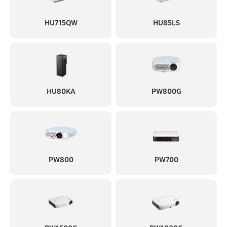
1730 руб
60 минут
HU715QW
HU85LS
Ремонт блока управления
1510 руб
60 минут
Замена блока питания
1610 руб
60 минут
HU80KA
PW800G
Замена матрицы
1500 руб
60 минут
Прошивка
PW800
PW700
690 руб
60 минут
Замена материнской платы
1840 руб
60 минут