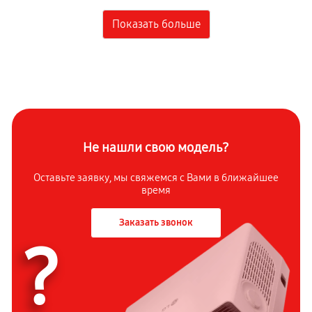
Замена линзы
1440 руб
60 минут
Ремонт корпуса
1440 руб
60 минут
Замена блока управления
1210 руб
60 минут
Не нашли свою модель?
Восстановление программного обеспечения
Оставьте заявку, мы свяжемся с
Вами в ближайшее
время
810 руб
60 минут
Заказать звонок
Замена светофильтра
?
1960 руб
60 минут
Настройка
580 руб
60 минут