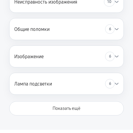
Неисправность изображения
10
Замена лампы на светодиод
860 руб
60 минут
Общие поломки
6
Замена зеркального тоннеля
2240 руб
60 минут
Замена оптического блока
Изображение
6
1150 руб
60 минут
Юстировка оптики
Лампа подсветки
6
2190 руб
60 минут
Замена системы накала лампы
Показать ещё
2070 руб
60 минут
Замена балластера