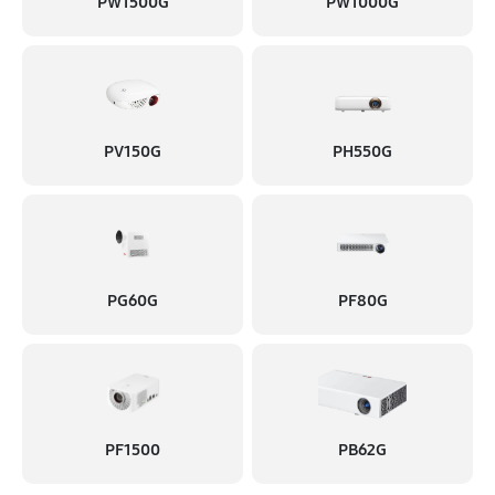
Ремонт системы охлаждения
PW1500G
PW1000G
1060 руб
60 минут
Ремонт материнской платы
920 руб
60 минут
PV150G
PH550G
Ремонт платы управления (восстановление)
1380 руб
60 минут
Замена матричного блока
1150 руб
60 минут
PG60G
PF80G
Замена фильтра
630 руб
60 минут
Замена светодиода
PF1500
PB62G
1440 руб
60 минут