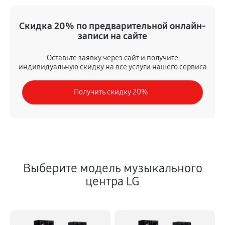
Замена мотора привода
Скидка 20% по предварительной онлайн-
810 руб
60 минут
записи на сайте
Ремонт материнской платы
Оставьте заявку через сайт и получите
индивидуальную скидку на все услуги нашего сервиса
1150 руб
60 минут
Получить скидку 20%
Замена кнопок
580 руб
60 минут
Выберите модель музыкального
центра LG