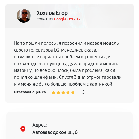
Хохлов Егор
Отзыв из
Google.Отзывы
На тв пошли полосы, я позвонил и назвал модель
своего телевизора LG, менеджер сказал
возможные варианты проблем и решентия, и
назвал адекватную цену, думал придется менять
матрицу, но все обошлось, была проблема, как я
понял со шлейфами. Спустя 3 дня отрмонтировали
и у меня не было больше проблем с картинкой
телевизора, поэтому смело могу рекомендовать
5
Итоговая оценка:
Адрес:
Автозаводское ш., 6