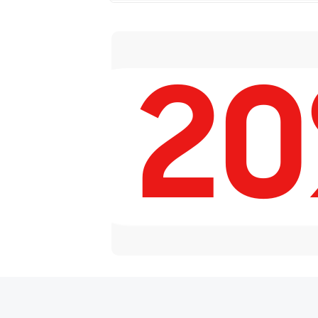
Замена модуля IP-камеры
2
Замена материнской платы в
Исправление "китайского" ру
Кастомизация интерфейса ил
видеорегистратора
Сброс пароля регистратора/I
Замена HDD (замена жёсткого
Замена стабилизаторов питан