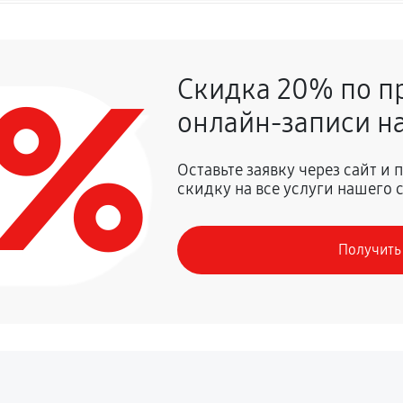
810 руб
0%
Скидка 20% по п
идеорегистратора
920 руб
онлайн-записи на
сского перевода
690 руб
Оставьте заявку через сайт и
скидку на все услуги нашего 
и функций IP камеры или
810 руб
Получить
P камеры
580 руб
 диска)
580 руб
ия
580 руб