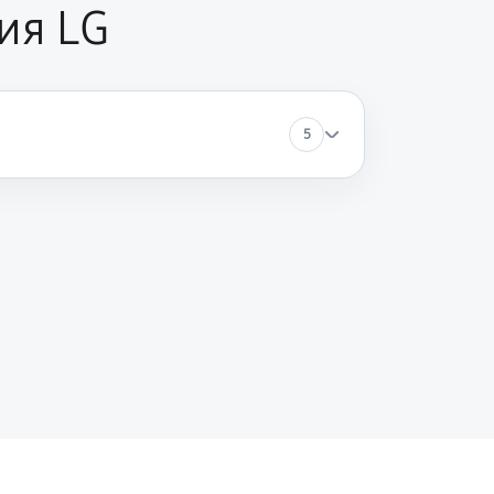
ия LG
5