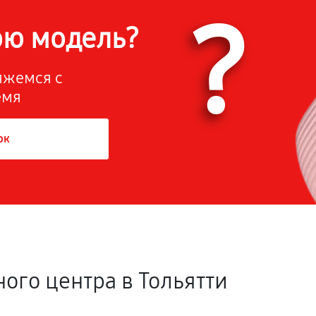
?
ою модель?
вяжемся с
емя
ок
ого центра в Тольятти