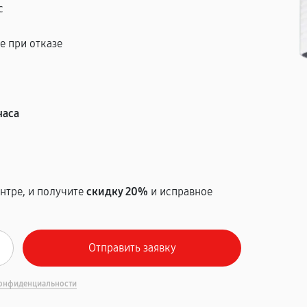
с
е при отказе
т
часа
нтре, и получите
скидку 20%
и исправное
онфиденциальности