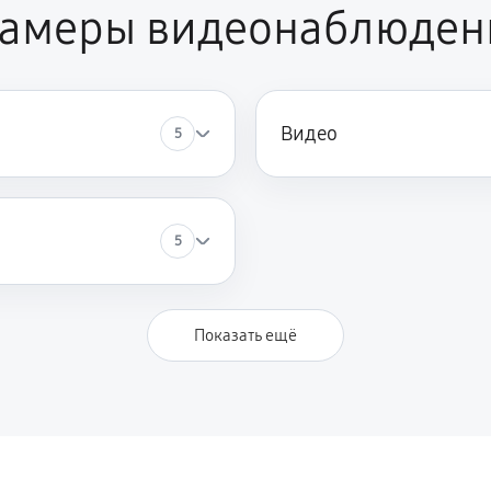
камеры видеонаблюден
Видео
5
5
Показать ещё