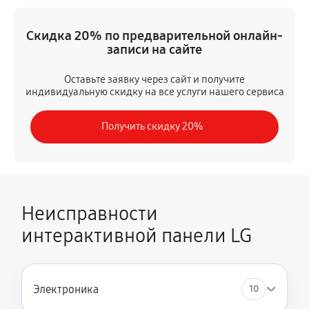
Замена дисплея (экрана)
Скидка 20% по предварительной онлайн-
2530 руб
60 минут
записи на сайте
Ремонт платы электроники
Оставьте заявку через сайт и получите
индивидуальную скидку на все услуги нашего сервиса
1610 руб
60 минут
Получить скидку 20%
Устранение ошибок
2300 руб
60 минут
Неисправности
интерактивной панели LG
Электроника
10